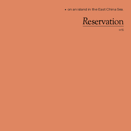
on an island in the East China Sea.
Reservation
0
%