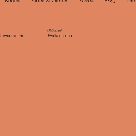
Rooms
Sauna & Garden
Access
FAQ
Tran
(Follow us)
afeworks.com
@villa itsutsu